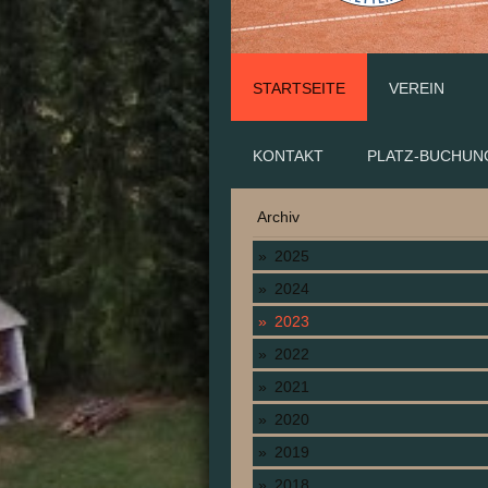
STARTSEITE
VEREIN
KONTAKT
PLATZ-BUCHUN
Archiv
2025
2024
2023
2022
2021
2020
2019
2018