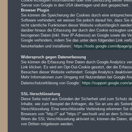
Cookie erzeugten Informationen über Ihre Benutzung dieser Webs
Server von Google in den USA übertragen und dort gespeichert.
Browser Plugin
Sie können die Speicherung der Cookies durch eine entsprechend
Software verhindern; wir weisen Sie jedoch darauf hin, dass Sie 
nicht sämtliche Funktionen dieser Website vollumfänglich werde
darüber hinaus die Erfassung der durch den Cookie erzeugten un
bezogenen Daten (inkl. Ihrer IP-Adresse) an Google sowie die Ve
Google verhindern, indem Sie das unter dem folgenden Link verf
herunterladen und installieren:
https://tools.google.com/dlpage/
Widerspruch gegen Datenerfassung
Sie können die Erfassung Ihrer Daten durch Google Analytics ver
Link klicken. Es wird ein Opt-Out-Cookie gesetzt, der die Erfass
Besuchen dieser Website verhindert: Google Analytics deaktivie
Mehr Informationen zum Umgang mit Nutzerdaten bei Google Analy
Datenschutzerklärung von Google:
https://support.google.com/
SSL-Verschlüsselung
Diese Seite nutzt aus Gründen der Sicherheit und zum Schutz der
Inhalte, wie zum Beispiel der Anfragen, die Sie an uns als Seite
Verschlüsselung. Eine verschlüsselte Verbindung erkennen Sie d
Browsers von "http://" auf "https://" wechselt und an dem Schlos
Wenn die SSL Verschlüsselung aktiviert ist, können die Daten, di
von Dritten mitgelesen werden.