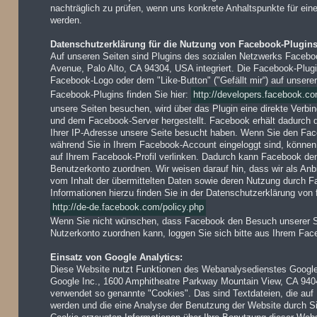
nachträglich zu prüfen, wenn uns konkrete Anhaltspunkte für ein
werden.
Datenschutzerklärung für die Nutzung von Facebook-Plugins 
Auf unseren Seiten sind Plugins des sozialen Netzwerks Faceboo
Avenue, Palo Alto, CA 94304, USA integriert. Die Facebook-Plu
Facebook-Logo oder dem "Like-Button" ("Gefällt mir“) auf unserer
Facebook-Plugins finden Sie hier:
http://developers.facebook.co
unsere Seiten besuchen, wird über das Plugin eine direkte Verb
und dem Facebook-Server hergestellt. Facebook erhält dadurch d
Ihrer IP-Adresse unsere Seite besucht haben. Wenn Sie den Fac
während Sie in Ihrem Facebook-Account eingeloggt sind, können 
auf Ihrem Facebook-Profil verlinken. Dadurch kann Facebook de
Benutzerkonto zuordnen. Wir weisen darauf hin, dass wir als Anb
vom Inhalt der übermittelten Daten sowie deren Nutzung durch F
Informationen hierzu finden Sie in der Datenschutzerklärung von
http://de-de.facebook.com/policy.php
Wenn Sie nicht wünschen, dass Facebook den Besuch unserer S
Nutzerkonto zuordnen kann, loggen Sie sich bitte aus Ihrem Fa
Einsatz von Google Analytics:
Diese Website nutzt Funktionen des Webanalysedienstes Google A
Google Inc., 1600 Amphitheatre Parkway Mountain View, CA 940
verwendet so genannte "Cookies". Das sind Textdateien, die auf
werden und die eine Analyse der Benutzung der Website durch S