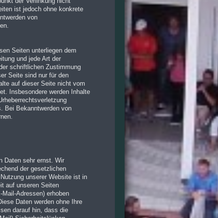
unkt der Verlinkung nicht
eiten ist jedoch ohne konkrete
nntwerden von
en.
iesen Seiten unterliegen dem
itung und jede Art der
der schriftlichen Zustimmung
er Seite sind nur für den
alte auf dieser Seite nicht vom
tet. Insbesondere werden Inhalte
 Urheberrechtsverletzung
s. Bei Bekanntwerden von
rnen.
n Daten sehr ernst. Wir
echend der gesetzlichen
Nutzung unserer Website ist in
t auf unseren Seiten
E-Mail-Adressen) erhoben
. Diese Daten werden ohne Ihre
sen darauf hin, dass die