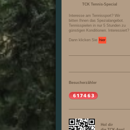
TCK Tennis-Special
Interesse am Tennissport? Wir
bitten Ihnen das Spezialangebot.
Tennisspielen in nur 5 Stunden zu
günstigen Konditionen. Interessiert?
Dann klicken Sie
hier
.
Besucherzähler
Hol dir
die TCK-App!