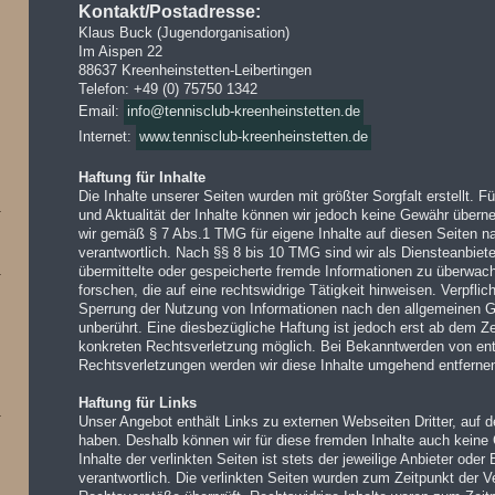
Kontakt/Postadresse:
Klaus Buck (Jugendorganisation)
Im Aispen 22
88637 Kreenheinstetten-Leibertingen
Telefon: +49 (0) 75750 1342
Email:
info@tennisclub-kreenheinstetten.de
Internet:
www.tennisclub-kreenheinstetten.de
Haftung für Inhalte
Die Inhalte unserer Seiten wurden mit größter Sorgfalt erstellt. Für
und Aktualität der Inhalte können wir jedoch keine Gewähr übern
wir gemäß § 7 Abs.1 TMG für eigene Inhalte auf diesen Seiten 
verantwortlich. Nach §§ 8 bis 10 TMG sind wir als Diensteanbieter
übermittelte oder gespeicherte fremde Informationen zu überwa
forschen, die auf eine rechtswidrige Tätigkeit hinweisen. Verpfli
Sperrung der Nutzung von Informationen nach den allgemeinen G
unberührt. Eine diesbezügliche Haftung ist jedoch erst ab dem Ze
konkreten Rechtsverletzung möglich. Bei Bekanntwerden von en
Rechtsverletzungen werden wir diese Inhalte umgehend entferne
Haftung für Links
Unser Angebot enthält Links zu externen Webseiten Dritter, auf de
haben. Deshalb können wir für diese fremden Inhalte auch kein
Inhalte der verlinkten Seiten ist stets der jeweilige Anbieter oder 
verantwortlich. Die verlinkten Seiten wurden zum Zeitpunkt der V