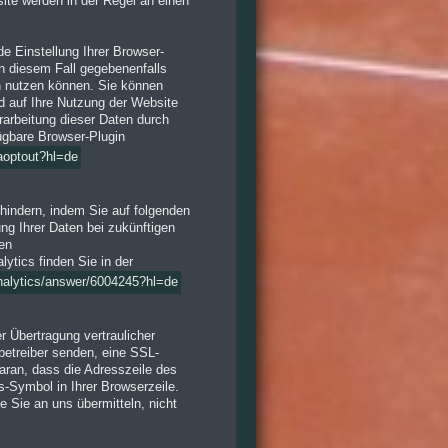
ite werden in der Regel an einen
e Einstellung Ihrer Browser-
in diesem Fall gegebenenfalls
n nutzen können. Sie können
d auf Ihre Nutzung der Website
rarbeitung dieser Daten durch
ügbare Browser-Plugin
gaoptout?hl=de
hindern, indem Sie auf folgenden
ung Ihrer Daten bei zukünftigen
ren
tics finden Sie in der
analytics/answer/6004245?hl=de
 Übertragung vertraulicher
nbetreiber senden, eine SSL-
aran, dass die Adresszeile des
s-Symbol in Ihrer Browserzeile.
e Sie an uns übermitteln, nicht