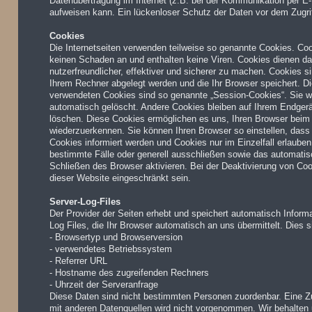
Datenübertragung im Internet (z.B. bei der Kommunikation per E-
aufweisen kann. Ein lückenloser Schutz der Daten vor dem Zugriff
Cookies
Die Internetseiten verwenden teilweise so genannte Cookies. Co
keinen Schaden an und enthalten keine Viren. Cookies dienen d
nutzerfreundlicher, effektiver und sicherer zu machen. Cookies si
Ihrem Rechner abgelegt werden und die Ihr Browser speichert. D
verwendeten Cookies sind so genannte „Session-Cookies“. Sie 
automatisch gelöscht. Andere Cookies bleiben auf Ihrem Endgerät
löschen. Diese Cookies ermöglichen es uns, Ihren Browser bei
wiederzuerkennen. Sie können Ihren Browser so einstellen, dass
Cookies informiert werden und Cookies nur im Einzelfall erlaube
bestimmte Fälle oder generell ausschließen sowie das automati
Schließen des Browser aktivieren. Bei der Deaktivierung von Coo
dieser Website eingeschränkt sein.
Server-Log-Files
Der Provider der Seiten erhebt und speichert automatisch Inform
Log Files, die Ihr Browser automatisch an uns übermittelt. Dies s
- Browsertyp und Browserversion
- verwendetes Betriebssystem
- Referrer URL
- Hostname des zugreifenden Rechners
- Uhrzeit der Serveranfrage
Diese Daten sind nicht bestimmten Personen zuordenbar. Eine 
mit anderen Datenquellen wird nicht vorgenommen. Wir behalten 