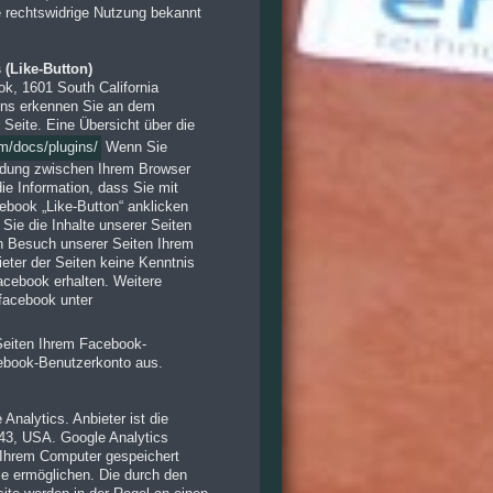
e rechtswidrige Nutzung bekannt
(Like-Button)
k, 1601 South California
gins erkennen Sie an dem
 Seite. Eine Übersicht über die
m/docs/plugins/
Wenn Sie
indung zwischen Ihrem Browser
ie Information, dass Sie mit
ebook „Like-Button“ anklicken
Sie die Inhalte unserer Seiten
n Besuch unserer Seiten Ihrem
ieter der Seiten keine Kenntnis
acebook erhalten. Weitere
 facebook unter
eiten Ihrem Facebook-
cebook-Benutzerkonto aus.
nalytics. Anbieter ist die
43, USA. Google Analytics
 Ihrem Computer gespeichert
ie ermöglichen. Die durch den