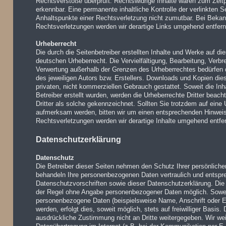
Rechtsverstöße überprüft. Rechtswidrige Inhalte waren zum Zeitp
erkennbar. Eine permanente inhaltliche Kontrolle der verlinkten S
Anhaltspunkte einer Rechtsverletzung nicht zumutbar. Bei Beka
Rechtsverletzungen werden wir derartige Links umgehend entfern
Urheberrecht
Die durch die Seitenbetreiber erstellten Inhalte und Werke auf d
deutschen Urheberrecht. Die Vervielfältigung, Bearbeitung, Verbre
Verwertung außerhalb der Grenzen des Urheberrechtes bedürfen 
des jeweiligen Autors bzw. Erstellers. Downloads und Kopien dies
privaten, nicht kommerziellen Gebrauch gestattet. Soweit die Inh
Betreiber erstellt wurden, werden die Urheberrechte Dritter beach
Dritter als solche gekennzeichnet. Sollten Sie trotzdem auf eine
aufmerksam werden, bitten wir um einen entsprechenden Hinwei
Rechtsverletzungen werden wir derartige Inhalte umgehend entfe
Datenschutzerklärung
Datenschutz
Die Betreiber dieser Seiten nehmen den Schutz Ihrer persönliche
behandeln Ihre personenbezogenen Daten vertraulich und entspr
Datenschutzvorschriften sowie dieser Datenschutzerklärung. Die 
der Regel ohne Angabe personenbezogener Daten möglich. Sowei
personenbezogene Daten (beispielsweise Name, Anschrift oder 
werden, erfolgt dies, soweit möglich, stets auf freiwilliger Basis
ausdrückliche Zustimmung nicht an Dritte weitergegeben. Wir wei