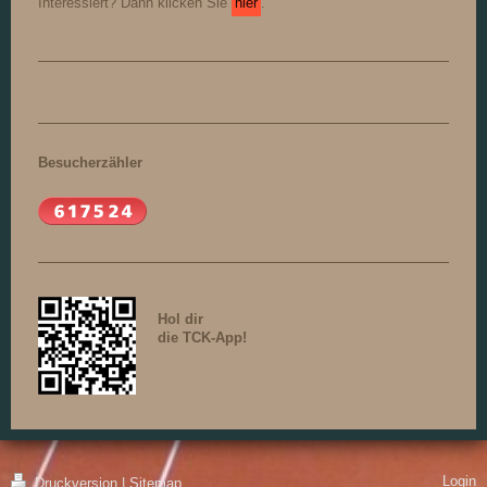
Interessiert? Dann klicken Sie
hier
.
Besucherzähler
Hol dir
die TCK-App!
Login
Druckversion
|
Sitemap