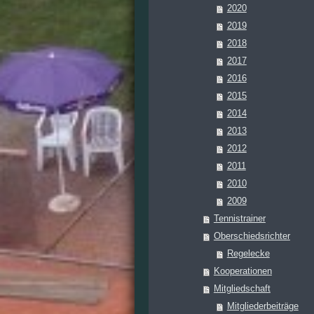
2020
2019
2018
2017
2016
2015
2014
2013
2012
2011
2010
2009
Tennistrainer
Oberschiedsrichter
Regelecke
Kooperationen
Mitgliedschaft
Mitgliederbeiträge