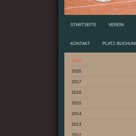
STARTSEITE
VEREIN
KONTAKT
PLATZ-BUCHUN
2026
2025
2017
2016
2015
2014
2013
2012