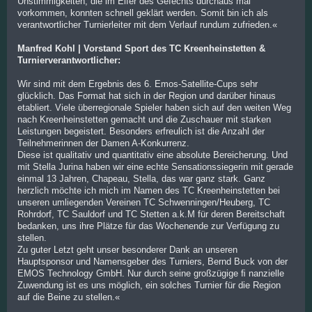
Unstimmigkeiten, die im Eifer des Gefechts durchaus mal
vorkommen, konnten schnell geklärt werden. Somit bin ich als
verantwortlicher Turnierleiter mit dem Verlauf rundum zufrieden.«
Manfred Kohl | Vorstand Sport des TC Kreenheinstetten &
Turnierverantwortlicher:
Wir sind mit dem Ergebnis des 6. Emos-Satellite-Cups sehr
glücklich. Das Format hat sich in der Region und darüber hinaus
etabliert. Viele überregionale Spieler haben sich auf den weiten Weg
nach Kreenheinstetten gemacht und die Zuschauer mit starken
Leistungen begeistert. Besonders erfreulich ist die Anzahl der
Teilnehmerinnen der Damen A-Konkurrenz.
Diese ist qualitativ und quantitativ eine absolute Bereicherung. Und
mit Stella Jurina haben wir eine echte Sensationssiegerin mit gerade
einmal 13 Jahren, Chapeau, Stella, das war ganz stark. Ganz
herzlich möchte ich mich im Namen des TC Kreenheinstetten bei
unseren umliegenden Vereinen TC Schwenningen/Heuberg, TC
Rohrdorf, TC Sauldorf und TC Stetten a.k.M für deren Bereitschaft
bedanken, uns ihre Plätze für das Wochenende zur Verfügung zu
stellen.
Zu guter Letzt geht unser besonderer Dank an unseren
Hauptsponsor und Namensgeber des Turniers, Bernd Buck von der
EMOS Technology GmbH. Nur durch seine großzügige ﬁ nanzielle
Zuwendung ist es uns möglich, ein solches Turnier für die Region
auf die Beine zu stellen.«