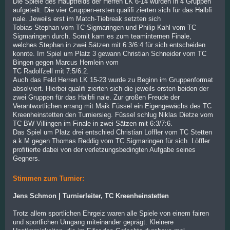
Die Spiele des Hauptfelds der Herren LK 6-14 wurden in 4 Gruppen
aufgeteilt. Die vier Gruppen-ersten qualiﬁ zierten sich für das Halbﬁ
nale. Jeweils erst im Match-Tiebreak setzten sich
Tobias Stephan vom TC Sigmaringen und Philip Kahl vom TC
Sigmaringen durch. Somit kam es zum teaminternen Finale,
welches Stephan in zwei Sätzen mit 6:3/6:4 für sich entscheiden
konnte. Im Spiel um Platz 3 gewann Christian Schneider vom TC
Bingen gegen Marcus Hemlein vom
TC Radolfzell mit 7:5/6:2.
Auch das Feld Herren LK 15-23 wurde zu Beginn im Gruppenformat
absolviert. Hierbei qualiﬁ zierten sich die jeweils ersten beiden der
zwei Gruppen für das Halbﬁ nale. Zur großen Freude der
Verantwortlichen errang mit Maik Füssel ein Eigengewächs des TC
Kreenheinstetten den Turniersieg. Füssel schlug Niklas Dietze vom
TC BW Villingen im Finale in zwei Sätzen mit 6:3/7:6.
Das Spiel um Platz drei entschied Christian Löffler vom TC Stetten
a.k.M gegen Thomas Reddig vom TC Sigmaringen für sich. Löffler
proﬁtierte dabei von der verletzungsbedingten Aufgabe seines
Gegners.
Stimmen zum Turnier:
Jens Schmon | Turnierleiter, TC Kreenheinstetten
Trotz allem sportlichen Ehrgeiz waren alle Spiele von einem fairen
und sportlichen Umgang miteinander geprägt. Kleinere